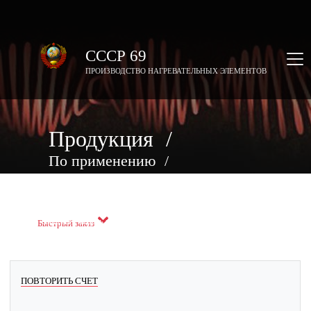
СССР 69
ПРОИЗВОДСТВО НАГРЕВАТЕЛЬНЫХ ЭЛЕМЕНТОВ
Продукция
/
По применению
/
Спирали из нихрома
Заказать черезь макс
Быстрый заказ
ПОВТОРИТЬ СЧЕТ