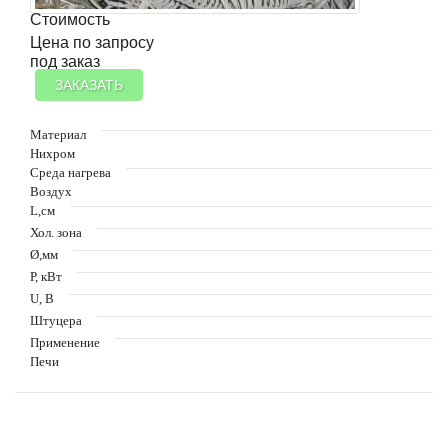
Стоимость
Цена по запросу
под заказ
ЗАКАЗАТЬ
Материал
Нихром
Среда нагрева
Воздух
L,см
Хол. зона
Ø,мм
Р, кВт
U, В
Штуцера
Применение
Печи