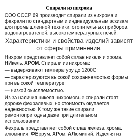
Спирали из нихрома
ООО СССР 69 производит спирали из нихрома и
фехрали по стандартным и индивидуальным эскизам
для промышленной техники, отопительных приборов,
водонагревателей, высокотемпературных печей.
Характеристики и свойства изделий зависят
от сферы применения.
Нихром представляет собой сплав никеля и хрома.
НИ
кель,
ХРОМ.
Спирали из нихрома:
— выдерживают температуру до 1200С;
— характеризуются высокой сохраняемостью формы
при высокой температуре;
— низкой окисляемостью.
Из-за наличия никеля нихромовые спирали стоят
дороже фехралевых, но стоимость окупается
надежностью. К тому же такие спирали
ремонтопригодны даже при длительном
использовании.
Фехраль представляет собой сплав железа, хрома,
алюминия.
ФЕ
ррум,
ХР
ом,
АЛ
юминий. Изделия из